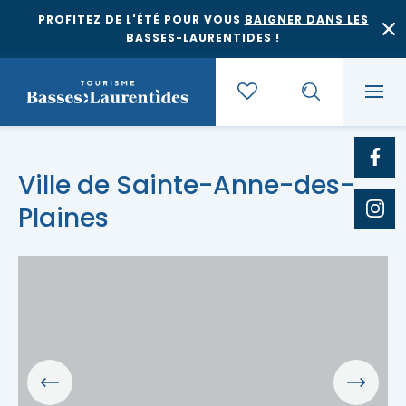
PROFITEZ DE L'ÉTÉ POUR VOUS
BAIGNER DANS LES
BASSES-LAURENTIDES
!
Quoi faire
Ville de Sainte-Anne-des-
Plaines
Où dormir
Agrotourisme et saveurs régionales
Où manger
Bases de plein air
Festivals et événements
Escapades
Érablières
Location de gîte
Culture et patrimoine