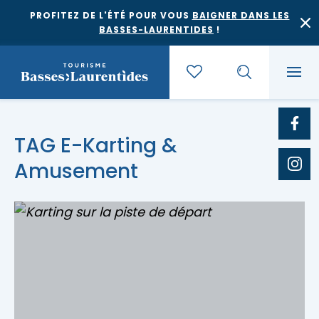
PROFITEZ DE L'ÉTÉ POUR VOUS
BAIGNER DANS LES
BASSES-LAURENTIDES
!
Quoi faire
TAG E-Karting &
Amusement
Où dormir
Agrotourisme et saveurs régionales
Où manger
Bases de plein air
Festivals et événements
Escapades
Érablières
Location de gîte
Culture et patrimoine