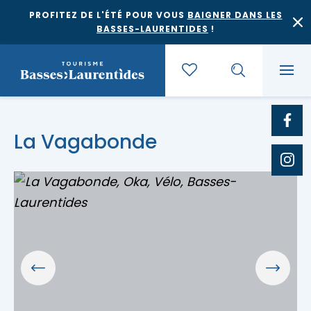
PROFITEZ DE L'ÉTÉ POUR VOUS
BAIGNER DANS LES
BASSES-LAURENTIDES
!
Quoi faire
La Vagabonde
Où dormir
Agrotourisme et saveurs régionales
Où manger
Bases de plein air
Festivals et événements
Escapades
Érablières
Location de gîte
Culture et patrimoine