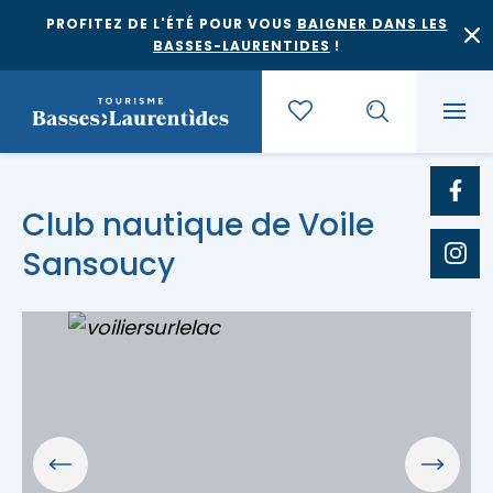
PROFITEZ DE L'ÉTÉ POUR VOUS
BAIGNER DANS LES
BASSES-LAURENTIDES
!
Quoi faire
Club nautique de Voile
Sansoucy
Où dormir
Agrotourisme et saveurs régionales
Où manger
Bases de plein air
Festivals et événements
Escapades
Érablières
Location de gîte
Culture et patrimoine