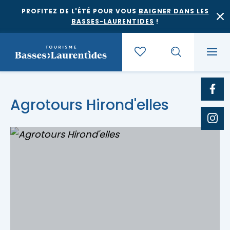
PROFITEZ DE L'ÉTÉ POUR VOUS
BAIGNER DANS LES
BASSES-LAURENTIDES
!
Quoi faire
Agrotours Hirond'elles
Où dormir
Agrotourisme et saveurs régionales
Où manger
Bases de plein air
Festivals et événements
Escapades
Érablières
Location de gîte
Culture et patrimoine