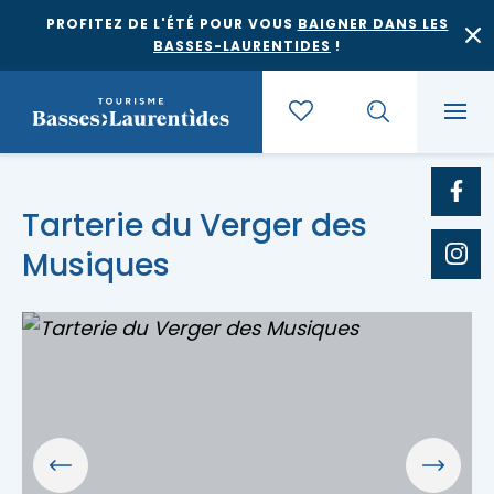
PROFITEZ DE L'ÉTÉ POUR VOUS
BAIGNER DANS LES
BASSES-LAURENTIDES
!
Quoi faire
Tarterie du Verger des
Musiques
Où dormir
Agrotourisme et saveurs régionales
Où manger
Bases de plein air
Festivals et événements
Escapades
Érablières
Location de gîte
Culture et patrimoine