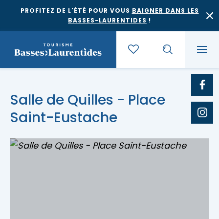
PROFITEZ DE L'ÉTÉ POUR VOUS
BAIGNER DANS LES
BASSES-LAURENTIDES
!
Quoi faire
Salle de Quilles - Place
Saint-Eustache
Où dormir
Agrotourisme et saveurs régionales
Où manger
Bases de plein air
Festivals et événements
Escapades
Érablières
Location de gîte
Culture et patrimoine