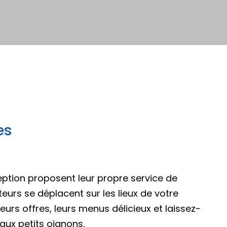
pades
es
eption proposent leur propre service de
iteurs se déplacent sur les lieux de votre
urs offres, leurs menus délicieux et laissez-
pades
 aux petits oignons.