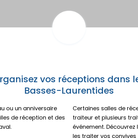
z des idées d’escapades!
Trouvez des esca
es champêtres
s insolites
caux
ur emporter
és familiales
eption
rganisez vos réceptions dans l
Basses-Laurentides
au ou un anniversaire
Certaines salles de réc
lles de réception et des
traiteur et plusieurs tra
aval.
événement. Découvrez le
z des idées d’escapades!
Trouvez des esca
les traiter vos convives