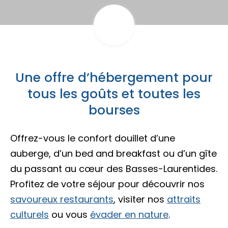
Porte-parole Mikaël Kingsbury
Tables du terroir et tables
Escapades découvertes
Campings et hébergements insolites
champêtres
Magasinage et achats locaux
Escapades gourmandes
Pique-nique et repas pour emporter
Hôtels et motels
Nature, plein air et activités familiales
MRC d'Argenteuil
Une offre d’hébergement pour
MRC de Deux-Montagnes
Escapades plein air
tous les goûts et toutes les
Traiteurs et salles de réception
Location de chalet
MRC Thérèse-De Blainville
bourses
Escapades familiales
Restaurants
Offrez-vous le confort douillet d’une
Blogue
auberge, d’un bed and breakfast ou d’un gîte
Escapades bien-être
du passant au cœur des Basses-Laurentides.
Carte des attraits
Profitez de votre séjour pour découvrir nos
Calendrier
savoureux restaurants
, visiter nos
attraits
Trouvez des escapades
culturels
ou vous
évader en nature
.
Mariages