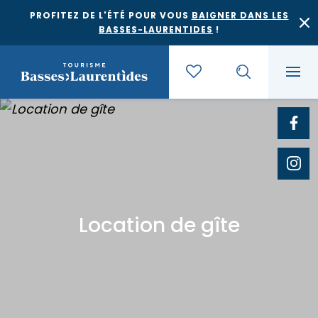
PROFITEZ DE L'ÉTÉ POUR VOUS
BAIGNER DANS LES
BASSES-LAURENTIDES
!
Quoi faire
Où dormir
Agrotourisme et saveurs régionales
Location de gîte
Où manger
Bases de plein air
Festivals et événements
Escapades
Érablières
Location de gîte
Culture et patrimoine