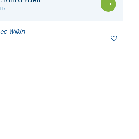
jardin d’Éden
 11h