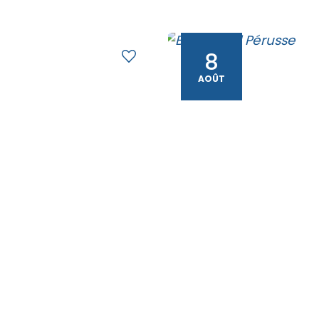
8
AOÛT