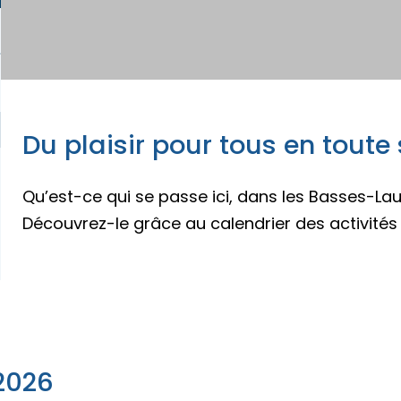
ur emporter
és familiales
z des idées d’escapades!
Trouvez des esca
eption
Du plaisir pour tous en toute
Qu’est-ce qui se passe ici, dans les Basses-L
Découvrez-le grâce au calendrier des activités
z des idées d’escapades!
Trouvez des esca
2026