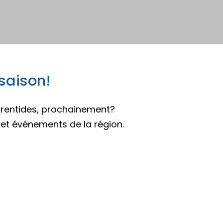
pades
 saison!
aurentides, prochainement?
 et événements de la région.
pades