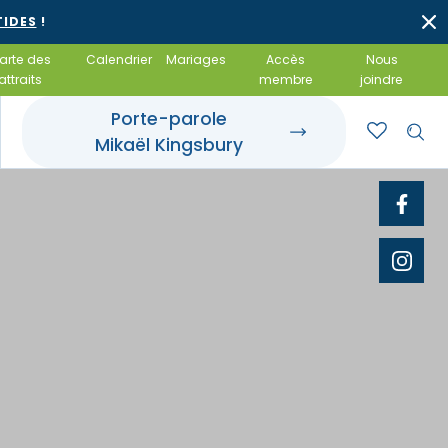
TIDES
!
arte des
Calendrier
Mariages
Accès
Nous
attraits
membre
joindre
Porte-parole
Mikaël Kingsbury
rroir et tables
t événements
 gîte
 gourmandes
otels
amiliales
 et achats locaux
 salles de réception