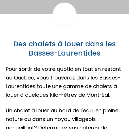
Porte-parole Mikaël Kingsbury
Tables du terroir et tables
Escapades découvertes
Campings et hébergements insolites
champêtres
Magasinage et achats locaux
Escapades gourmandes
Pique-nique et repas pour emporter
Hôtels et motels
Nature, plein air et activités familiales
MRC d'Argenteuil
Des chalets à louer dans les
MRC de Deux-Montagnes
Escapades plein air
Basses-Laurentides
Traiteurs et salles de réception
Location de chalet
MRC Thérèse-De Blainville
Pour sortir de votre quotidien tout en restant
Escapades familiales
Restaurants
au Québec, vous trouverez dans les Basses-
Blogue
Laurentides toute une gamme de chalets à
Escapades bien-être
louer à quelques kilomètres de Montréal.
Carte des attraits
Calendrier
Un chalet à louer au bord de l’eau, en pleine
Trouvez des escapades
nature ou dans un noyau villageois
Mariages
accueillant? Déterminez vos critères de