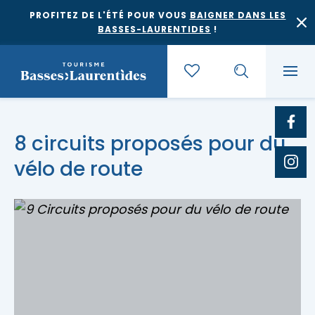
PROFITEZ DE L'ÉTÉ POUR VOUS
BAIGNER DANS LES
BASSES-LAURENTIDES
!
Quoi faire
8 circuits proposés pour du
vélo de route
Où dormir
Agrotourisme et saveurs régionales
Où manger
Bases de plein air
Festivals et événements
Escapades
Érablières
Location de gîte
Culture et patrimoine