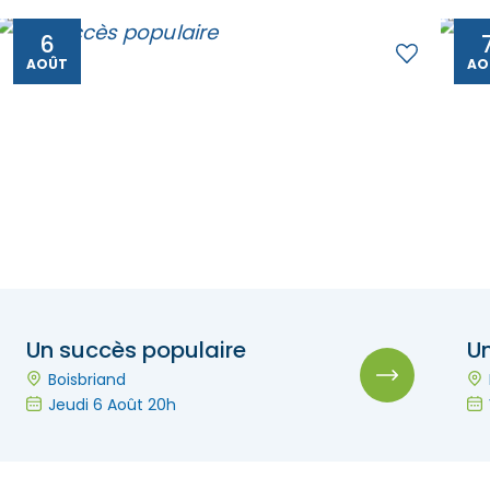
6
AOÛT
AO
Un succès populaire
U
Boisbriand
Jeudi 6 Août 20h