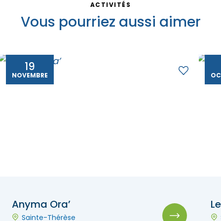
ACTIVITÉS
Vous pourriez aussi aimer
19
NOVEMBRE
OC
Anyma Ora’
L
Sainte-Thérèse