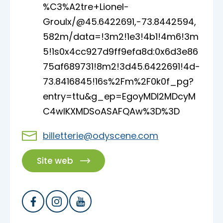
%C3%A2tre+Lionel-
Groulx/@45.6422691,-73.8442594,
582m/data=!3m2!1e3!4b1!4m6!3m
5!1s0x4cc927d9ff9efa8d:0x6d3e86
75af689731!8m2!3d45.6422691!4d-
73.8416845!16s%2Fm%2F0k0f_pg?
entry=ttu&g_ep=EgoyMDI2MDcyM
C4wIKXMDSoASAFQAw%3D%3D
billetterie@odyscene.com
Site web