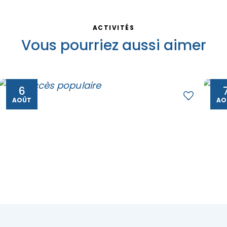
ACTIVITÉS
Vous pourriez aussi aimer
6
AOÛT
AO