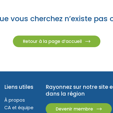
z des idées d’escapades!
Trouvez des esca
es champêtres
s insolites
ue vous cherchez n’existe pas 
caux
ur emporter
és familiales
Retour à la page d’accueil
eption
Liens utiles
Rayonnez sur notre site e
dans la région
À propos
CA et équipe
Devenir membre
z des idées d’escapades!
Trouvez des esca