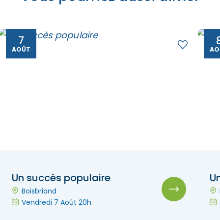
7
AOÛT
AO
Un succès populaire
U
Boisbriand
Vendredi 7 Août 20h