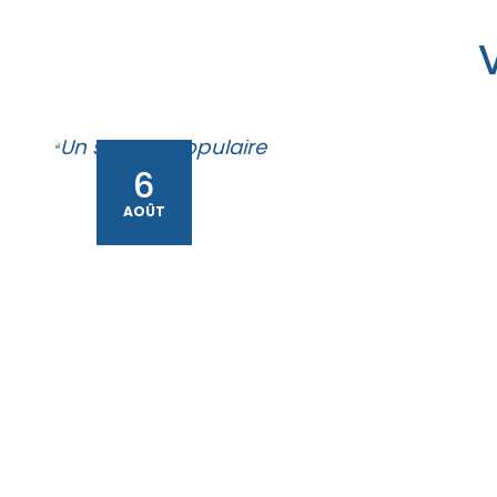
6
AOÛT