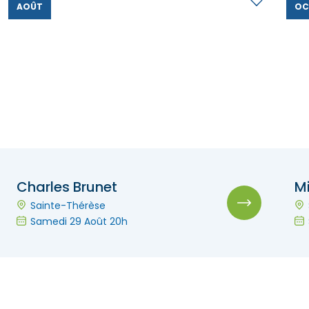
AOÛT
OC
Charles Brunet
Mi
Sainte-Thérèse
Samedi 29 Août 20h