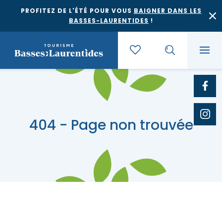
PROFITEZ DE L'ÉTÉ POUR VOUS
BAIGNER DANS LES
BASSES-LAURENTIDES
!
Quoi faire
404 - Page non trouvée
Où dormir
Agrotourisme et saveurs régionales
Où manger
Bases de plein air
Festivals et événements
Escapades
Érablières
Location de gîte
Culture et patrimoine