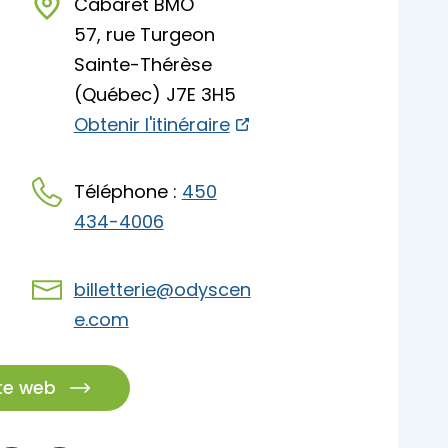
Cabaret BMO
57, rue Turgeon
Sainte-Thérèse
(Québec) J7E 3H5
Obtenir l'itinéraire
Téléphone :
450
434-4006
billetterie@odyscen
e.com
ite web