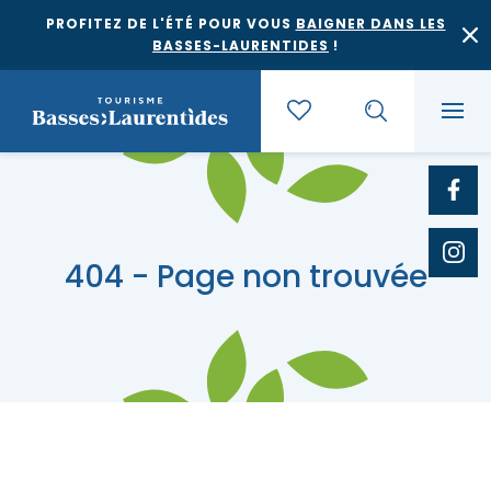
PROFITEZ DE L'ÉTÉ POUR VOUS
BAIGNER DANS LES
BASSES-LAURENTIDES
!
Quoi faire
404 - Page non trouvée
Où dormir
Agrotourisme et saveurs régionales
Où manger
Bases de plein air
Festivals et événements
Escapades
Érablières
Location de gîte
Culture et patrimoine