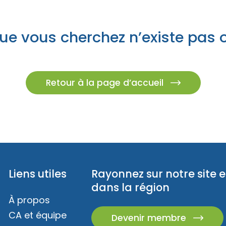
z des idées d’escapades!
Trouvez des esca
es champêtres
s insolites
ue vous cherchez n’existe pas 
caux
ur emporter
és familiales
Retour à la page d’accueil
eption
Liens utiles
Rayonnez sur notre site e
dans la région
À propos
CA et équipe
Devenir membre
z des idées d’escapades!
Trouvez des esca