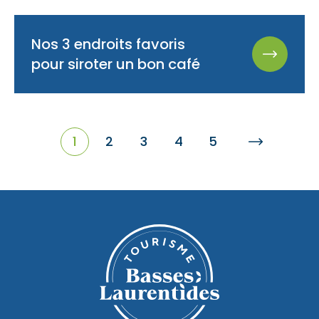
Nos 3 endroits favoris
pour siroter un bon café
1
2
3
4
5