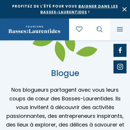
PROFITEZ DE L'ÉTÉ POUR VOUS
BAIGNER DANS LES
BASSES-LAURENTIDES
!
Quoi faire
Blogue
Où dormir
Agrotourisme et saveurs régionales
Nos blogueurs partagent avec vous leurs
Où manger
Bases de plein air
coups de cœur des Basses-Laurentides. Ils
Festivals et événements
vous invitent à découvrir des activités
Escapades
passionnantes, des entrepreneurs inspirants,
Érablières
Location de gîte
Culture et patrimoine
des lieux à explorer, des délices à savourer et