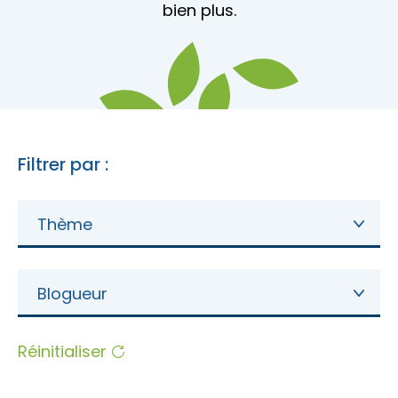
bien plus.
Porte-parole Mikaël Kingsbury
Tables du terroir et tables
Escapades découvertes
Campings et hébergements insolites
champêtres
Magasinage et achats locaux
Escapades gourmandes
Pique-nique et repas pour emporter
Hôtels et motels
Nature, plein air et activités familiales
MRC d'Argenteuil
MRC de Deux-Montagnes
Escapades plein air
Traiteurs et salles de réception
Filtrer par :
Location de chalet
MRC Thérèse-De Blainville
Escapades familiales
Thème
Restaurants
Blogue
Escapades bien-être
Blogueur
Carte des attraits
Calendrier
Réinitialiser
Trouvez des escapades
Mariages