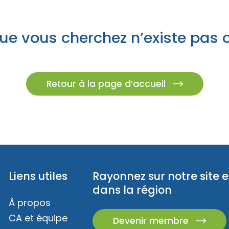
z des idées d’escapades!
Trouvez des esca
es champêtres
s insolites
ue vous cherchez n’existe pas 
caux
ur emporter
és familiales
Retour à la page d’accueil
eption
Liens utiles
Rayonnez sur notre site e
dans la région
À propos
CA et équipe
Devenir membre
z des idées d’escapades!
Trouvez des esca