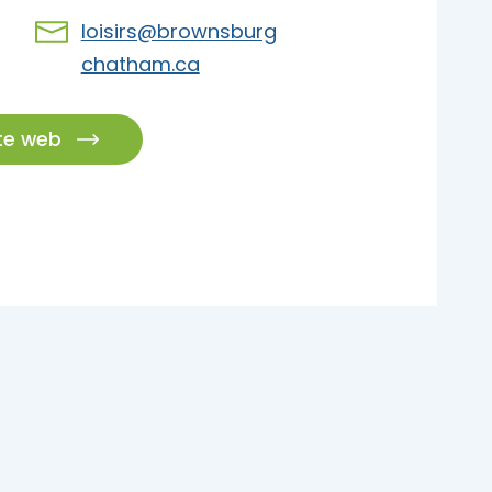
loisirs@brownsburg
chatham.ca
ite web