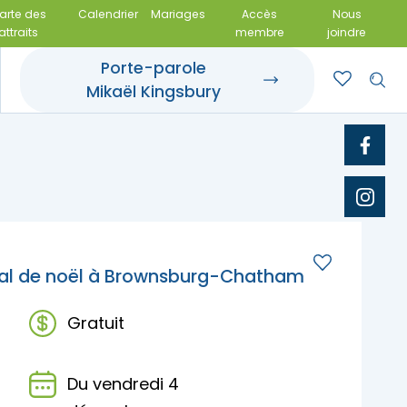
arte des
Calendrier
Mariages
Accès
Nous
attraits
membre
joindre
Porte-parole
Mikaël Kingsbury
rroir et tables
t événements
 gîte
 gourmandes
otels
amiliales
 et achats locaux
 salles de réception
val de noël à Brownsburg-Chatham
Gratuit
Du vendredi 4
pades