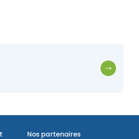
4 
t
Nos partenaires