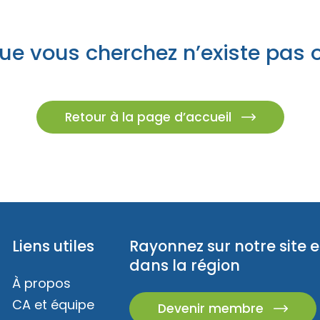
z des idées d’escapades!
Trouvez des esca
es champêtres
s insolites
ue vous cherchez n’existe pas 
caux
ur emporter
és familiales
Retour à la page d’accueil
eption
Liens utiles
Rayonnez sur notre site e
dans la région
À propos
CA et équipe
Devenir membre
z des idées d’escapades!
Trouvez des esca