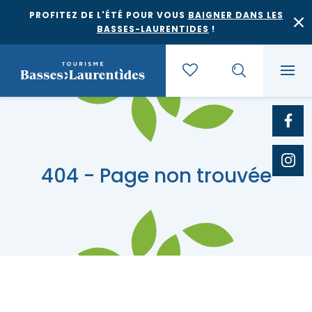
PROFITEZ DE L'ÉTÉ POUR VOUS
BAIGNER DANS LES
BASSES-LAURENTIDES
!
Quoi faire
404 - Page non trouvée
Où dormir
Agrotourisme et saveurs régionales
Où manger
Bases de plein air
Festivals et événements
Escapades
Érablières
Location de gîte
Culture et patrimoine