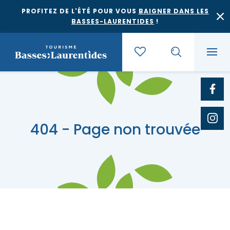
PROFITEZ DE L'ÉTÉ POUR VOUS
BAIGNER DANS LES
BASSES-LAURENTIDES
!
Quoi faire
404 - Page non trouvée
Où dormir
Agrotourisme et saveurs régionales
Où manger
Bases de plein air
Festivals et événements
Escapades
Érablières
Location de gîte
Culture et patrimoine