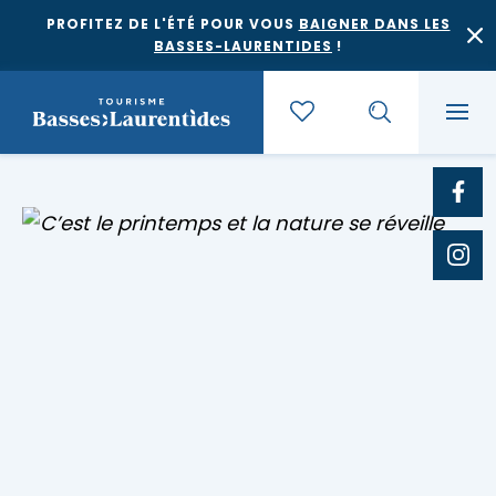
PROFITEZ DE L'ÉTÉ POUR VOUS
BAIGNER DANS LES
BASSES-LAURENTIDES
!
Quoi faire
Où dormir
Agrotourisme et saveurs régionales
Où manger
Bases de plein air
Festivals et événements
Escapades
Érablières
Location de gîte
Culture et patrimoine