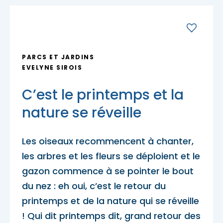
Porte-parole Mikaël Kingsbury
Tables du terroir et tables
Escapades découvertes
Campings et hébergements insolites
champêtres
Magasinage et achats locaux
Escapades gourmandes
Pique-nique et repas pour emporter
Hôtels et motels
Nature, plein air et activités familiales
PARCS ET JARDINS
MRC d'Argenteuil
EVELYNE SIROIS
MRC de Deux-Montagnes
Escapades plein air
Traiteurs et salles de réception
C’est le printemps et la
Location de chalet
MRC Thérèse-De Blainville
nature se réveille
Escapades familiales
Restaurants
Les oiseaux recommencent à chanter,
Blogue
les arbres et les fleurs se déploient et le
Escapades bien-être
Carte des attraits
gazon commence à se pointer le bout
du nez : eh oui, c’est le retour du
Calendrier
printemps et de la nature qui se réveille
Trouvez des escapades
Mariages
! Qui dit printemps dit, grand retour des