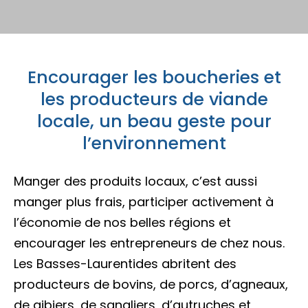
Porte-parole Mikaël Kingsbury
Tables du terroir et tables
Escapades découvertes
Campings et hébergements insolites
champêtres
Magasinage et achats locaux
Escapades gourmandes
Pique-nique et repas pour emporter
Encourager les boucheries et
Hôtels et motels
Nature, plein air et activités familiales
MRC d'Argenteuil
les producteurs de viande
MRC de Deux-Montagnes
Escapades plein air
locale, un beau geste pour
Traiteurs et salles de réception
Location de chalet
l’environnement
MRC Thérèse-De Blainville
Escapades familiales
Restaurants
Manger des produits locaux, c’est aussi
manger plus frais, participer activement à
Blogue
Escapades bien-être
l’économie de nos belles régions et
Carte des attraits
encourager les entrepreneurs de chez nous.
Calendrier
Les Basses-Laurentides abritent des
Trouvez des escapades
producteurs de bovins, de porcs, d’agneaux,
Mariages
de gibiers, de sangliers, d’autruches et