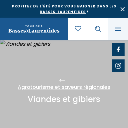
PROFITEZ DE L'ÉTÉ POUR VOUS
BAIGNER DANS LES
BASSES-LAURENTIDES
!
Quoi faire
Où dormir
Agrotourisme et saveurs régionales
Agrotourisme et saveurs régionales
Où manger
Bases de plein air
Viandes et gibiers
Festivals et événements
Escapades
Érablières
Location de gîte
Culture et patrimoine