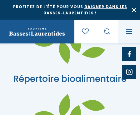
PROFITEZ DE L'ÉTÉ POUR VOUS
BAIGNER DANS LES
BASSES-LAURENTIDES
!
Quoi faire
Répertoire bioalimentaire
Où dormir
Agrotourisme et saveurs régionales
Où manger
Bases de plein air
Festivals et événements
Escapades
Érablières
Location de gîte
Culture et patrimoine