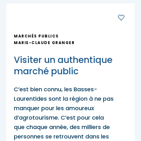
Porte-parole Mikaël Kingsbury
Tables du terroir et tables
Escapades découvertes
Campings et hébergements insolites
champêtres
Magasinage et achats locaux
Escapades gourmandes
Pique-nique et repas pour emporter
Hôtels et motels
Nature, plein air et activités familiales
MARCHÉS PUBLICS
MRC d'Argenteuil
MARIE-CLAUDE GRANGER
MRC de Deux-Montagnes
Escapades plein air
Traiteurs et salles de réception
Visiter un authentique
Location de chalet
MRC Thérèse-De Blainville
marché public
Escapades familiales
Restaurants
C’est bien connu, les Basses-
Blogue
Laurentides sont la région à ne pas
Escapades bien-être
Carte des attraits
manquer pour les amoureux
d’agrotourisme. C’est pour cela
Calendrier
que chaque année, des milliers de
Trouvez des escapades
Mariages
personnes se retrouvent dans les