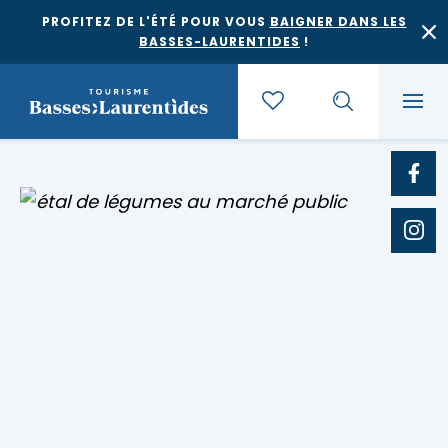
PROFITEZ DE L'ÉTÉ POUR VOUS
BAIGNER DANS LES
BASSES-LAURENTIDES
!
Quoi faire
Où dormir
Agrotourisme et saveurs régionales
Où manger
Bases de plein air
Festivals et événements
Escapades
Érablières
Location de gîte
Culture et patrimoine