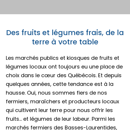
Porte-parole Mikaël Kingsbury
Tables du terroir et tables
Escapades découvertes
Campings et hébergements insolites
champêtres
Magasinage et achats locaux
Escapades gourmandes
Pique-nique et repas pour emporter
Des fruits et légumes frais, de la
Hôtels et motels
Nature, plein air et activités familiales
MRC d'Argenteuil
terre à votre table
MRC de Deux-Montagnes
Escapades plein air
Traiteurs et salles de réception
Location de chalet
Les marchés publics et kiosques de fruits et
MRC Thérèse-De Blainville
légumes locaux ont toujours eu une place de
Escapades familiales
Restaurants
choix dans le cœur des Québécois. Et depuis
quelques années, cette tendance est à la
Blogue
hausse. Oui, nous sommes fiers de nos
Escapades bien-être
Carte des attraits
fermiers, maraîchers et producteurs locaux
qui cultivent leur terre pour nous offrir les
Calendrier
Trouvez des escapades
fruits... et légumes de leur labeur. Parmi les
Mariages
marchés fermiers des Basses-Laurentides,