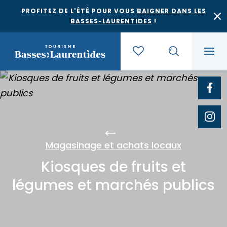
PROFITEZ DE L'ÉTÉ POUR VOUS
BAIGNER DANS LES
BASSES-LAURENTIDES
!
Quoi faire
Où dormir
Agrotourisme et saveurs régionales
Magasinage et achats locaux
Kiosques de fruits et
Où manger
Bases de plein air
Festivals et événements
légumes et marchés publics
Escapades
Érablières
Location de gîte
Culture et patrimoine