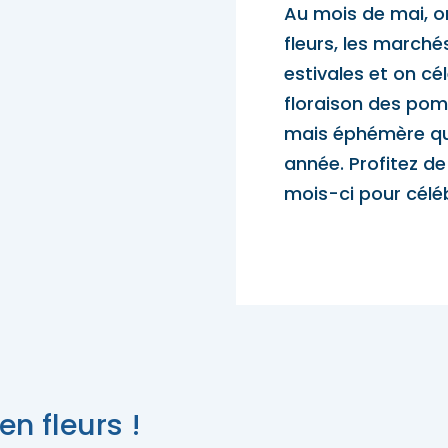
ur emporter
Au mois de mai, o
és familiales
z des idées d’escapades!
Trouvez des esca
fleurs, les marchés
estivales et on cé
eption
floraison des pom
mais éphémère qu
année. Profitez de
mois-ci pour célé
z des idées d’escapades!
Trouvez des esca
en fleurs !