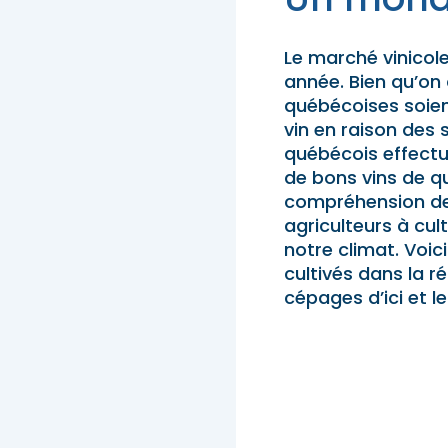
ur emporter
és familiales
z des idées d’escapades!
Trouvez des esca
Le marché vinicol
année. Bien qu’on 
eption
québécoises soien
vin en raison des
québécois effectue
de bons vins de qu
compréhension de 
agriculteurs à cu
notre climat. Voic
cultivés dans la r
cépages d’ici et 
z des idées d’escapades!
Trouvez des esca