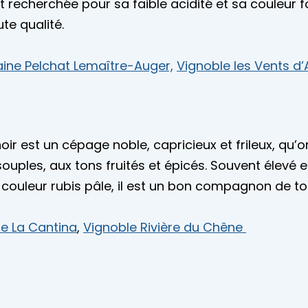
 est recherchée pour sa faible acidité et sa couleu
te qualité.
ne Pelchat Lemaître-Auger,
Vignoble les Vents d
ir est un cépage noble, capricieux et frileux, qu’on
 souples, aux tons fruités et épicés. Souvent élevé 
a couleur rubis pâle, il est un bon compagnon de 
e La Cantina
,
Vignoble Rivière du Chêne