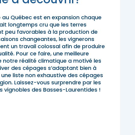
pades
e au Québec est en expansion chaque
ait longtemps cru que les terres
t peu favorables à la production de
 saisons changeantes, les vignerons
nt un travail colossal afin de produire
alité. Pour ce faire, une meilleure
notre réalité climatique a motivé les
ltiver des cépages s’adaptant bien à
i une liste non exhaustive des cépages
égion. Laissez-vous surprendre par les
les vignobles des Basses-Laurentides !
pades