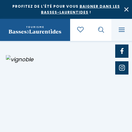
PROFITEZ DE L'ÉTÉ POUR VOUS
BAIGNER DANS LES
BASSES-LAURENTIDES
!
Quoi faire
Où dormir
Agrotourisme et saveurs régionales
Où manger
Bases de plein air
Festivals et événements
Escapades
Érablières
Location de gîte
Culture et patrimoine