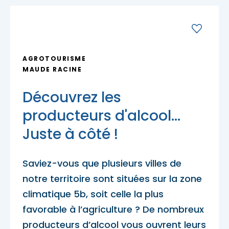
Porte-parole Mikaël Kingsbury
Tables du terroir et tables
Escapades découvertes
Campings et hébergements insolites
champêtres
Magasinage et achats locaux
Escapades gourmandes
Pique-nique et repas pour emporter
Hôtels et motels
Nature, plein air et activités familiales
AGROTOURISME
MRC d'Argenteuil
MAUDE RACINE
MRC de Deux-Montagnes
Escapades plein air
Traiteurs et salles de réception
Découvrez les
Location de chalet
MRC Thérèse-De Blainville
producteurs d'alcool...
Escapades familiales
Restaurants
Juste à côté !
Blogue
Saviez-vous que plusieurs villes de
Escapades bien-être
Carte des attraits
notre territoire sont situées sur la zone
climatique 5b, soit celle la plus
Calendrier
Trouvez des escapades
favorable à l’agriculture ? De nombreux
Mariages
producteurs d’alcool vous ouvrent leurs