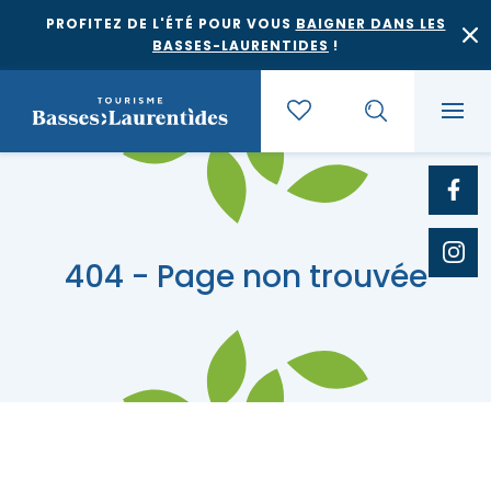
PROFITEZ DE L'ÉTÉ POUR VOUS
BAIGNER DANS LES
BASSES-LAURENTIDES
!
Quoi faire
404 - Page non trouvée
Où dormir
Agrotourisme et saveurs régionales
Où manger
Bases de plein air
Festivals et événements
Escapades
Érablières
Location de gîte
Culture et patrimoine